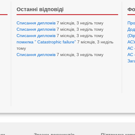
Останні відповіді
Фо
Списання дипломів
7 місяців, 3 неділь тому
Про
Списання дипломів
7 місяців, 3 неділь тому
Дод
Списання дипломів
7 місяців, 3 неділь тому
(Di
помилка ” Catastrophic failure”
7 місяців, 3 неділь
АСУ
тому
АС 
Списання дипломів
7 місяців, 3 неділь тому
АС 
Заг
ами
Зразки документів
Підтримка кори