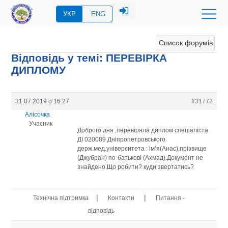
УКР
ENG
Список форумів
Відповідь у темі: ПЕРЕВIРКА
ДИПЛОМУ
31.07.2019 о 16:27
#31772
Алісочка
Учасник
Доброго дня ,перевіряла диплом спеціаліста
ДІ 020089 Дніпропетровського
держ.мед.університета : ім’я(Анас),прізвище
(Джубран) по-батькові (Ахмад).Документ не
знайдено.Що робити? куди звертатись?
|
|
Технічна підтримка
Контакти
Питання -
відповідь