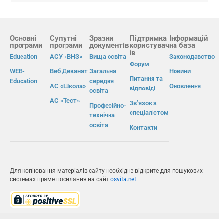
Основні
Супутні
Зразки
Підтримка
Інформацій
програми
програми
документів
користувач
на база
ів
Education
АСУ «ВНЗ»
Вища освіта
Законодавство
Форум
WEB-
Веб Деканат
Загальна
Новини
Питання та
Education
середня
АС «Школа»
Оновлення
відповіді
освіта
АС «Тест»
Зв’язок з
Професійно-
спеціалістом
технічна
освіта
Контакти
Для копіювання матеріалів сайту необхідне відкрите для пошукових
системах пряме посилання на сайт
osvita.net
.