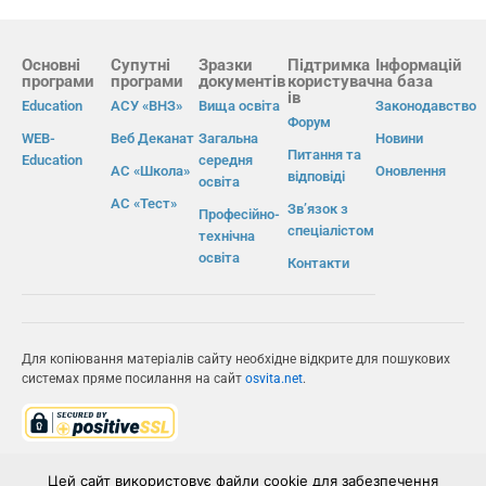
Основні
Супутні
Зразки
Підтримка
Інформацій
програми
програми
документів
користувач
на база
ів
Education
АСУ «ВНЗ»
Вища освіта
Законодавство
Форум
WEB-
Веб Деканат
Загальна
Новини
Питання та
Education
середня
АС «Школа»
Оновлення
відповіді
освіта
АС «Тест»
Зв’язок з
Професійно-
спеціалістом
технічна
освіта
Контакти
Для копіювання матеріалів сайту необхідне відкрите для пошукових
системах пряме посилання на сайт
osvita.net
.
© Інформаційно-виробнича система «Освіта» 2026.
Цей сайт використовує файли cookie для забезпечення