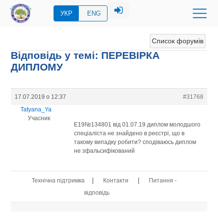
УКР
ENG
Список форумів
Відповідь у темі: ПЕРЕВIРКА
ДИПЛОМУ
17.07.2019 о 12:37
#31768
Tatyana_Ya
Учасник
E19№134801 від 01.07.19 диплом молодшого
спеціаліста не знайдено в реєстрі, що в
такому випадку робити? сподіваюсь диплом
не зфальсифікований
|
|
Технічна підтримка
Контакти
Питання -
відповідь