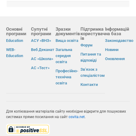
Основні
Супутні
Зразки
Підтримка
Інформацій
програми
програми
документів
користувач
на база
ів
Education
АСУ «ВНЗ»
Вища освіта
Законодавство
Форум
WEB-
Веб Деканат
Загальна
Новини
Питання та
Education
середня
АС «Школа»
Оновлення
відповіді
освіта
АС «Тест»
Зв’язок з
Професійно-
спеціалістом
технічна
освіта
Контакти
Для копіювання матеріалів сайту необхідне відкрите для пошукових
системах пряме посилання на сайт
osvita.net
.