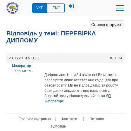
УКР
ENG
Список форумів
Відповідь у темі: ПЕРЕВIРКА
ДИПЛОМУ
23.05.2019 о 11:53
#31134
Модератор
Хранитель
Доброго дня. На сайті osvita.net Ви можете
перевірити лише атестат або свідоцтво про
базову освіту. Ми не відповідаємо за роботу
бази даних документів про вищу освіту.
Звертайтеся у відповідальний орган
ДП
Інфоресурс
.
|
|
Технічна підтримка
Контакти
Питання -
відповідь