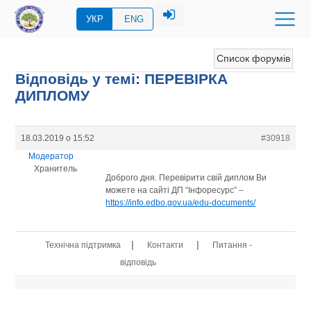
УКР
ENG
Список форумів
Відповідь у темі: ПЕРЕВIРКА
ДИПЛОМУ
18.03.2019 о 15:52
#30918
Модератор
Хранитель
Доброго дня. Перевірити свій диплом Ви
можете на сайті ДП “Інфоресурс” –
https://info.edbo.gov.ua/edu-documents/
|
|
Технічна підтримка
Контакти
Питання -
відповідь