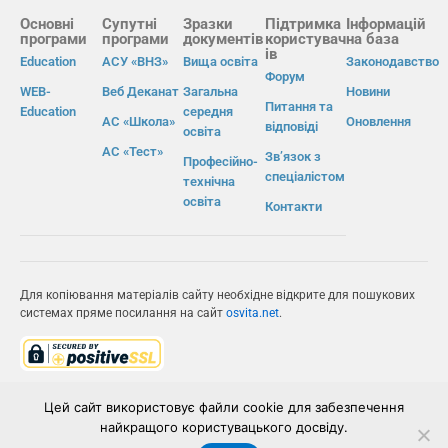
Основні
Супутні
Зразки
Підтримка
Інформацій
програми
програми
документів
користувач
на база
ів
Education
АСУ «ВНЗ»
Вища освіта
Законодавство
Форум
WEB-
Веб Деканат
Загальна
Новини
Питання та
Education
середня
АС «Школа»
Оновлення
відповіді
освіта
АС «Тест»
Зв’язок з
Професійно-
спеціалістом
технічна
освіта
Контакти
Для копіювання матеріалів сайту необхідне відкрите для пошукових
системах пряме посилання на сайт
osvita.net
.
© Інформаційно-виробнича система «Освіта» 2026.
Цей сайт використовує файли cookie для забезпечення
найкращого користувацького досвіду.
ІВС «ОСВІТА»