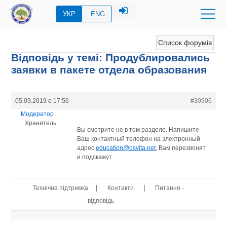
УКР
ENG
Список форумів
Відповідь у темі: Продублировались
заявки в пакете отдела образования
05.03.2019 о 17:56
#30906
Модератор
Хранитель
Вы смотрите не в том разделе. Напишите
Ваш контактный телефон на электронный
адрес
education@osvita.net
, Вам перезвонят
и подскажут.
|
|
Технічна підтримка
Контакти
Питання -
відповідь