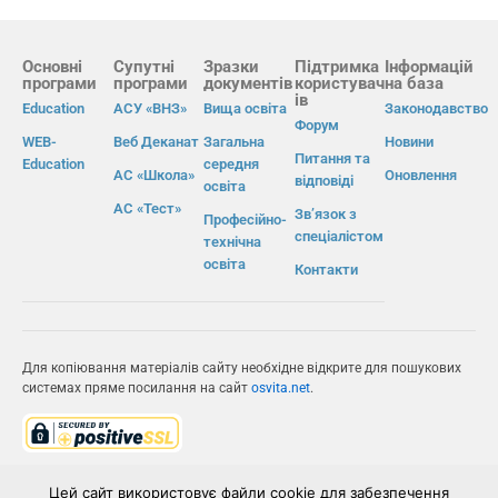
Основні
Супутні
Зразки
Підтримка
Інформацій
програми
програми
документів
користувач
на база
ів
Education
АСУ «ВНЗ»
Вища освіта
Законодавство
Форум
WEB-
Веб Деканат
Загальна
Новини
Питання та
Education
середня
АС «Школа»
Оновлення
відповіді
освіта
АС «Тест»
Зв’язок з
Професійно-
спеціалістом
технічна
освіта
Контакти
Для копіювання матеріалів сайту необхідне відкрите для пошукових
системах пряме посилання на сайт
osvita.net
.
© Інформаційно-виробнича система «Освіта» 2026.
Цей сайт використовує файли cookie для забезпечення