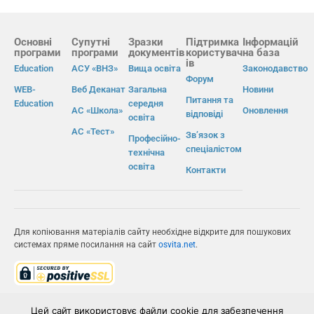
Основні
Супутні
Зразки
Підтримка
Інформацій
програми
програми
документів
користувач
на база
ів
Education
АСУ «ВНЗ»
Вища освіта
Законодавство
Форум
WEB-
Веб Деканат
Загальна
Новини
Питання та
Education
середня
АС «Школа»
Оновлення
відповіді
освіта
АС «Тест»
Зв’язок з
Професійно-
спеціалістом
технічна
освіта
Контакти
Для копіювання матеріалів сайту необхідне відкрите для пошукових
системах пряме посилання на сайт
osvita.net
.
© Інформаційно-виробнича система «Освіта» 2026.
Цей сайт використовує файли cookie для забезпечення