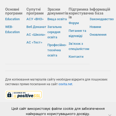
Основні
Супутні
Зразки
Підтримка
Інформацій
програми
програми
документів
користувач
на база
ів
Education
АСУ «ВНЗ»
Вища освіта
Законодавство
Форум
WEB-
Веб Деканат
Загальна
Новини
Питання та
Education
середня
АС «Школа»
Оновлення
відповіді
освіта
АС «Тест»
Зв’язок з
Професійно-
спеціалістом
технічна
освіта
Контакти
Для копіювання матеріалів сайту необхідне відкрите для пошукових
системах пряме посилання на сайт
osvita.net
.
© Інформаційно-виробнича система «Освіта» 2026.
Цей сайт використовує файли cookie для забезпечення
найкращого користувацького досвіду.