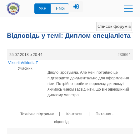
УКР
ENG
Список форумів
Відповідь у темі: Диплом спеціаліста
25.07.2018 о 20:44
#30664
ViktoriiaViktoriiaZ
Учасник
Дякую, зрозуміла. Але мені потрібно це
підтвердити документально для оформлення
візи. Потрібно зробити переклад диплому і,
якимось чином засвідчити, що він рівноцінний
диплому магістра.
|
|
Технічна підтримка
Контакти
Питання -
відповідь