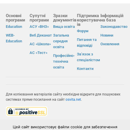
Основні
Супутні
Зразки
Підтримка
Інформацій
програми
програми
документів
користувач
на база
ів
Education
АСУ «ВНЗ»
Вища освіта
Законодавство
Форум
WEB-
Веб Деканат
Загальна
Новини
Питання та
Education
середня
АС «Школа»
Оновлення
відповіді
освіта
АС «Тест»
Зв’язок з
Професійно-
спеціалістом
технічна
освіта
Контакти
Для копіювання матеріалів сайту необхідне відкрите для пошукових
системах пряме посилання на сайт
osvita.net
.
© Інформаційно-виробнича система «Освіта» 2026.
Цей сайт використовує файли cookie для забезпечення