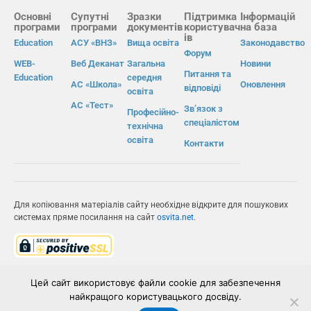
Основні
Супутні
Зразки
Підтримка
Інформацій
програми
програми
документів
користувач
на база
ів
Education
АСУ «ВНЗ»
Вища освіта
Законодавство
Форум
WEB-
Веб Деканат
Загальна
Новини
Питання та
Education
середня
АС «Школа»
Оновлення
відповіді
освіта
АС «Тест»
Зв’язок з
Професійно-
спеціалістом
технічна
освіта
Контакти
Для копіювання матеріалів сайту необхідне відкрите для пошукових
системах пряме посилання на сайт
osvita.net
.
© Інформаційно-виробнича система «Освіта» 2026.
Цей сайт використовує файли cookie для забезпечення
найкращого користувацького досвіду.
ІВС «ОСВІТА»