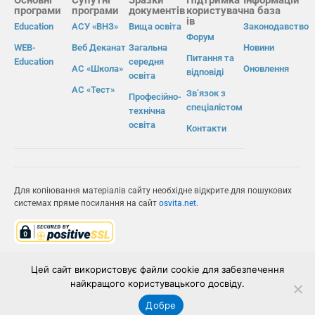
програми
програми
документів
користувач
на база
ів
Education
АСУ «ВНЗ»
Вища освіта
Законодавство
Форум
WEB-
Веб Деканат
Загальна
Новини
Питання та
Education
середня
АС «Школа»
Оновлення
відповіді
освіта
АС «Тест»
Зв’язок з
Професійно-
спеціалістом
технічна
освіта
Контакти
Для копіювання матеріалів сайту необхідне відкрите для пошукових
системах пряме посилання на сайт
osvita.net
.
© Інформаційно-виробнича система «Освіта» 2026.
Цей сайт використовує файли cookie для забезпечення
найкращого користувацького досвіду.
ІВС «ОСВІТА»
Добре