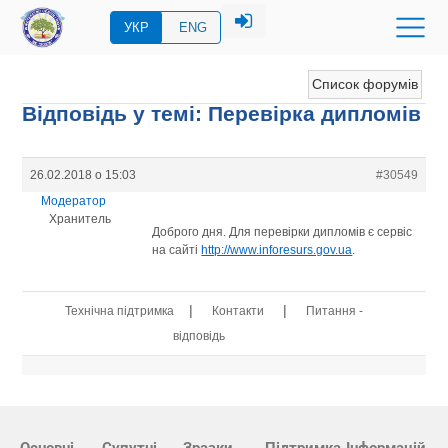
УКР
ENG
Список форумів
Відповідь у темі: Перевірка дипломів
26.02.2018 о 15:03
#30549
Модератор
Хранитель
Доброго дня. Для перевірки дипломів є сервіс
на сайті
http://www.inforesurs.gov.ua
.
|
|
Технічна підтримка
Контакти
Питання -
відповідь
Основні
Супутні
Зразки
Підтримка
Інформацій