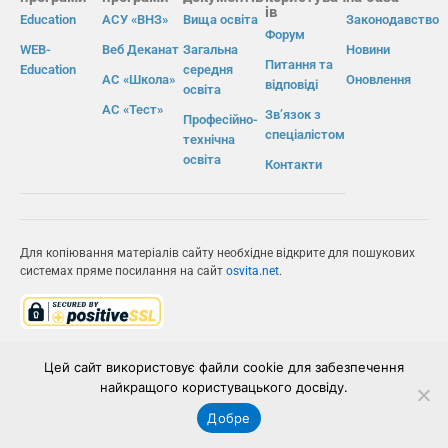
ів
Education
АСУ «ВНЗ»
Вища освіта
Законодавство
Форум
WEB-
Веб Деканат
Загальна
Новини
Питання та
Education
середня
АС «Школа»
Оновлення
відповіді
освіта
АС «Тест»
Зв’язок з
Професійно-
спеціалістом
технічна
освіта
Контакти
Для копіювання матеріалів сайту необхідне відкрите для пошукових
системах пряме посилання на сайт
osvita.net
.
© Інформаційно-виробнича система «Освіта» 2026.
Цей сайт використовує файли cookie для забезпечення
ІВС «ОСВІТА»
найкращого користувацького досвіду.
Добре