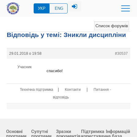
УКР
ENG
Список форумів
Відповідь у темі: Зникли дисципліни
29.01.2018 о 19:58
#30537
Учасник
спасибо!
|
|
Технічна підтримка
Контакти
Питання -
відповідь
Основні
Супутні
Зразки
Підтримка
Інформацій
програми
програми
документів
користувач
на база