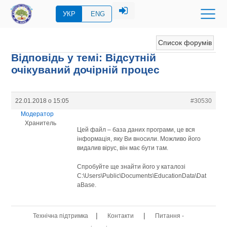
УКР
ENG
Список форумів
Відповідь у темі: Відсутній
очікуваний дочірній процес
22.01.2018 о 15:05
#30530
Модератор
Хранитель
Цей файл – база даних програми, це вся
інформація, яку Ви вносили. Можливо його
видалив вірус, він має бути там.
Спробуйте ще знайти його у каталозі
C:\Users\Public\Documents\EducationData\Dat
aBase.
|
|
Технічна підтримка
Контакти
Питання -