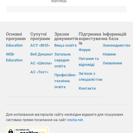
відповідь
Основні
Супутні
Зразки
Підтримка
Інформацій
програми
програми
документів
користувач
на база
ів
Education
АСУ «ВНЗ»
Вища освіта
Законодавство
Форум
WEB-
Веб Деканат
Загальна
Новини
Питання та
Education
середня
АС «Школа»
Оновлення
відповіді
освіта
АС «Тест»
Зв’язок з
Професійно-
спеціалістом
технічна
освіта
Контакти
Для копіювання матеріалів сайту необхідне відкрите для пошукових
системах пряме посилання на сайт
osvita.net
.