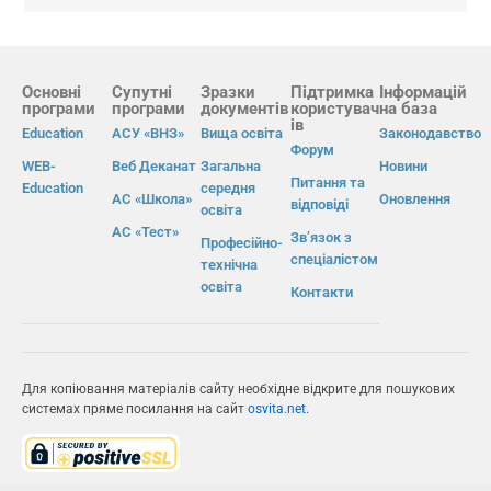
Основні
Супутні
Зразки
Підтримка
Інформацій
програми
програми
документів
користувач
на база
ів
Education
АСУ «ВНЗ»
Вища освіта
Законодавство
Форум
WEB-
Веб Деканат
Загальна
Новини
Питання та
Education
середня
АС «Школа»
Оновлення
відповіді
освіта
АС «Тест»
Зв’язок з
Професійно-
спеціалістом
технічна
освіта
Контакти
Для копіювання матеріалів сайту необхідне відкрите для пошукових
системах пряме посилання на сайт
osvita.net
.