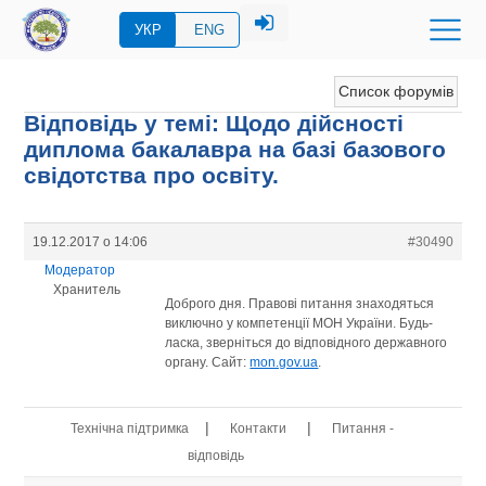
УКР
ENG
Список форумів
Відповідь у темі: Щодо дійсності
диплома бакалавра на базі базового
свідотства про освіту.
19.12.2017 о 14:06
#30490
Модератор
Хранитель
Доброго дня. Правові питання знаходяться
виключно у компетенції МОН України. Будь-
ласка, зверніться до відповідного державного
органу. Сайт:
mon.gov.ua
.
|
|
Технічна підтримка
Контакти
Питання -
відповідь