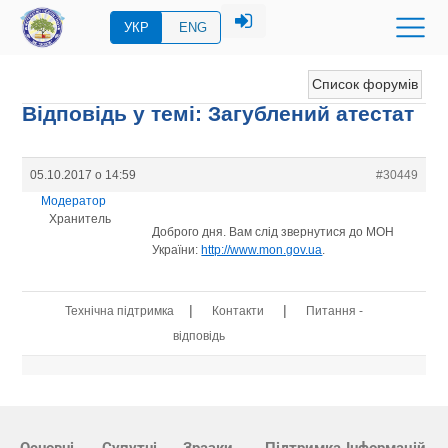
УКР
ENG
Список форумів
Відповідь у темі: Загублений атестат
05.10.2017 о 14:59
#30449
Модератор
Хранитель
Доброго дня. Вам слід звернутися до МОН
України:
http://www.mon.gov.ua
.
|
|
Технічна підтримка
Контакти
Питання -
відповідь
Основні
Супутні
Зразки
Підтримка
Інформацій