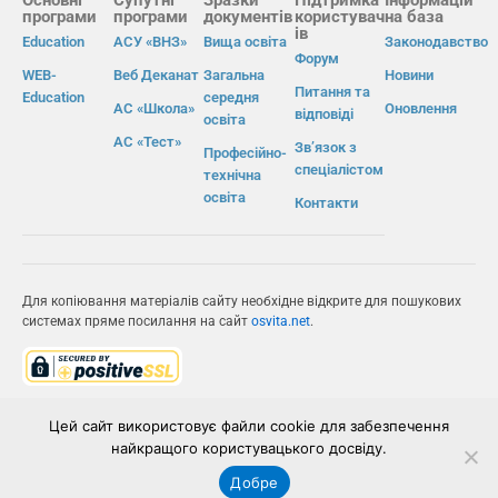
програми
програми
документів
користувач
на база
ів
Education
АСУ «ВНЗ»
Вища освіта
Законодавство
Форум
WEB-
Веб Деканат
Загальна
Новини
Питання та
Education
середня
АС «Школа»
Оновлення
відповіді
освіта
АС «Тест»
Зв’язок з
Професійно-
спеціалістом
технічна
освіта
Контакти
Для копіювання матеріалів сайту необхідне відкрите для пошукових
системах пряме посилання на сайт
osvita.net
.
© Інформаційно-виробнича система «Освіта» 2026.
Цей сайт використовує файли cookie для забезпечення
найкращого користувацького досвіду.
ІВС «ОСВІТА»
Добре