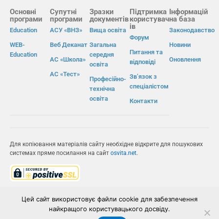
Основні
Супутні
Зразки
Підтримка
Інформацій
програми
програми
документів
користувач
на база
ів
Education
АСУ «ВНЗ»
Вища освіта
Законодавство
Форум
WEB-
Веб Деканат
Загальна
Новини
Питання та
Education
середня
АС «Школа»
Оновлення
відповіді
освіта
АС «Тест»
Зв’язок з
Професійно-
спеціалістом
технічна
освіта
Контакти
Для копіювання матеріалів сайту необхідне відкрите для пошукових
системах пряме посилання на сайт
osvita.net
.
© Інформаційно-виробнича система «Освіта» 2026.
Цей сайт використовує файли cookie для забезпечення
найкращого користувацького досвіду.
ІВС «ОСВІТА»