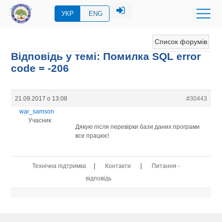
УКР
ENG
Список форумів
Відповідь у темі: Помилка SQL error
code = -206
21.09.2017 о 13:08
#30443
war_samson
Учасник
Дякую після перевірки бази даних програми
все працює!
|
|
Технічна підтримка
Контакти
Питання -
відповідь