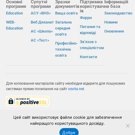
Основні
Супутні
Зразки
Підтримка
Інформацій
програми
програми
документів
користувач
на база
ів
Education
АСУ «ВНЗ»
Вища освіта
Законодавство
Форум
WEB-
Веб Деканат
Загальна
Новини
Питання та
Education
середня
АС «Школа»
Оновлення
відповіді
освіта
АС «Тест»
Зв’язок з
Професійно-
спеціалістом
технічна
освіта
Контакти
Для копіювання матеріалів сайту необхідне відкрите для пошукових
системах пряме посилання на сайт
osvita.net
.
© Інформаційно-виробнича система «Освіта» 2026.
Цей сайт використовує файли cookie для забезпечення
найкращого користувацького досвіду.
ІВС «ОСВІТА»
Добре