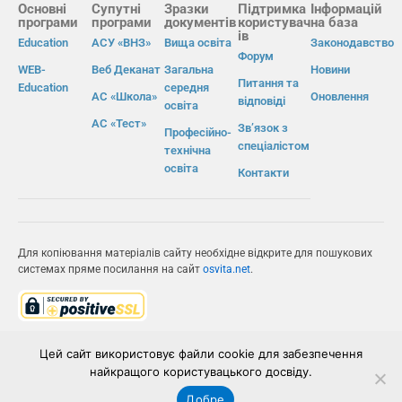
Основні
Супутні
Зразки
Підтримка
Інформацій
програми
програми
документів
користувач
на база
ів
Education
АСУ «ВНЗ»
Вища освіта
Законодавство
Форум
WEB-
Веб Деканат
Загальна
Новини
Питання та
Education
середня
АС «Школа»
Оновлення
відповіді
освіта
АС «Тест»
Зв’язок з
Професійно-
спеціалістом
технічна
освіта
Контакти
Для копіювання матеріалів сайту необхідне відкрите для пошукових
системах пряме посилання на сайт
osvita.net
.
© Інформаційно-виробнича система «Освіта» 2026.
Цей сайт використовує файли cookie для забезпечення
найкращого користувацького досвіду.
ІВС «ОСВІТА»
Добре