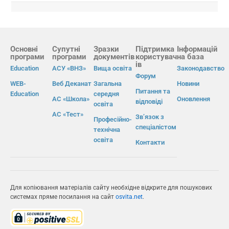
Основні
Супутні
Зразки
Підтримка
Інформацій
програми
програми
документів
користувач
на база
ів
Education
АСУ «ВНЗ»
Вища освіта
Законодавство
Форум
WEB-
Веб Деканат
Загальна
Новини
Питання та
Education
середня
АС «Школа»
Оновлення
відповіді
освіта
АС «Тест»
Зв’язок з
Професійно-
спеціалістом
технічна
освіта
Контакти
Для копіювання матеріалів сайту необхідне відкрите для пошукових
системах пряме посилання на сайт
osvita.net
.