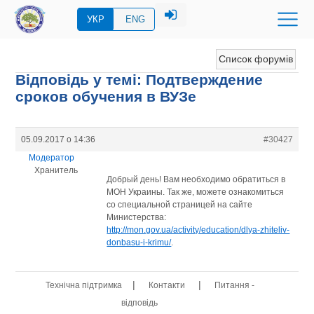
УКР
ENG
Список форумів
Відповідь у темі: Подтверждение
сроков обучения в ВУЗе
05.09.2017 о 14:36
#30427
Модератор
Хранитель
Добрый день! Вам необходимо обратиться в
МОН Украины. Так же, можете ознакомиться
со специальной страницей на сайте
Министерства:
http://mon.gov.ua/activity/education/dlya-zhiteliv-
donbasu-i-krimu/
.
|
|
Технічна підтримка
Контакти
Питання -
відповідь