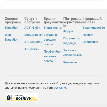
Основні
Супутні
Зразки
Підтримка
Інформацій
програми
програми
документів
користувач
на база
ів
Education
АСУ «ВНЗ»
Вища освіта
Законодавство
Форум
WEB-
Веб Деканат
Загальна
Новини
Питання та
Education
середня
АС «Школа»
Оновлення
відповіді
освіта
АС «Тест»
Зв’язок з
Професійно-
спеціалістом
технічна
освіта
Контакти
Для копіювання матеріалів сайту необхідне відкрите для пошукових
системах пряме посилання на сайт
osvita.net
.