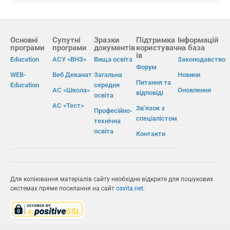
Основні
Супутні
Зразки
Підтримка
Інформацій
програми
програми
документів
користувач
на база
ів
Education
АСУ «ВНЗ»
Вища освіта
Законодавство
Форум
WEB-
Веб Деканат
Загальна
Новини
Питання та
Education
середня
АС «Школа»
Оновлення
відповіді
освіта
АС «Тест»
Зв’язок з
Професійно-
спеціалістом
технічна
освіта
Контакти
Для копіювання матеріалів сайту необхідне відкрите для пошукових
системах пряме посилання на сайт
osvita.net
.