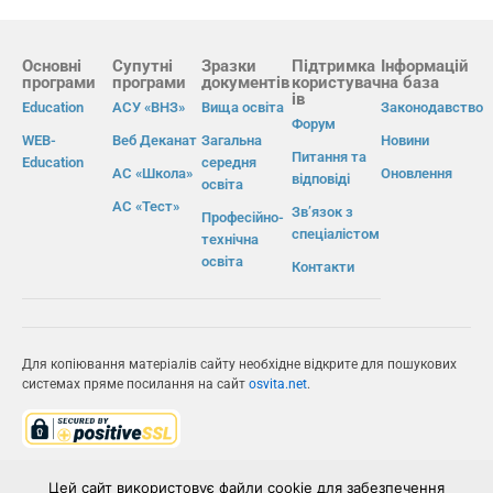
Основні
Супутні
Зразки
Підтримка
Інформацій
програми
програми
документів
користувач
на база
ів
Education
АСУ «ВНЗ»
Вища освіта
Законодавство
Форум
WEB-
Веб Деканат
Загальна
Новини
Питання та
Education
середня
АС «Школа»
Оновлення
відповіді
освіта
АС «Тест»
Зв’язок з
Професійно-
спеціалістом
технічна
освіта
Контакти
Для копіювання матеріалів сайту необхідне відкрите для пошукових
системах пряме посилання на сайт
osvita.net
.
© Інформаційно-виробнича система «Освіта» 2026.
Цей сайт використовує файли cookie для забезпечення