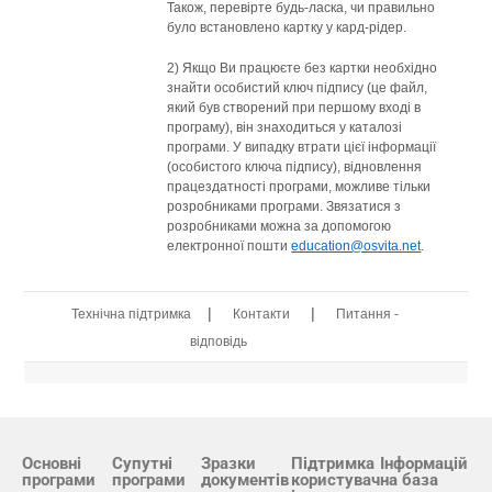
Також, перевірте будь-ласка, чи правильно
було встановлено картку у кард-рідер.
2) Якщо Ви працюєте без картки необхідно
знайти особистий ключ підпису (це файл,
який був створений при першому вході в
програму), він знаходиться у каталозі
програми. У випадку втрати цієї інформації
(особистого ключа підпису), відновлення
працездатності програми, можливе тільки
розробниками програми. Звязатися з
розробниками можна за допомогою
електронної пошти
education@osvita.net
.
|
|
Технічна підтримка
Контакти
Питання -
відповідь
Основні
Супутні
Зразки
Підтримка
Інформацій
програми
програми
документів
користувач
на база