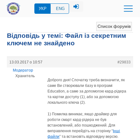
УКР
ENG
Список форумів
Відповідь у темі: Файл із секретним
ключем не знайдено
13.03.2017 о 10:57
#29833
Модератор
Хранитель
Доброго дня! Спочатку треба визначити, як
саме Ви створювали базу в програмі
Education, а саме за допомогою кард-рідера
та картки доступу (1), або за допомогою
локального ключа (2).
1) Помилка виникає, якщо драйвер для
роботи смарт кард-рідера не був
встановлений, або пошкоджений. Для
виправлення перейдіть на сторінку “
Інші
файли
” та встановіть відповідну версію.