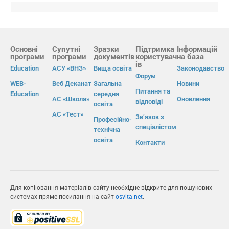
Основні
Супутні
Зразки
Підтримка
Інформацій
програми
програми
документів
користувач
на база
ів
Education
АСУ «ВНЗ»
Вища освіта
Законодавство
Форум
WEB-
Веб Деканат
Загальна
Новини
Питання та
Education
середня
АС «Школа»
Оновлення
відповіді
освіта
АС «Тест»
Зв’язок з
Професійно-
спеціалістом
технічна
освіта
Контакти
Для копіювання матеріалів сайту необхідне відкрите для пошукових
системах пряме посилання на сайт
osvita.net
.