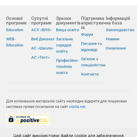
Основні
Супутні
Зразки
Підтримка
Інформацій
програми
програми
документів
користувач
на база
ів
Education
АСУ «ВНЗ»
Вища освіта
Законодавство
Форум
WEB-
Веб Деканат
Загальна
Новини
Питання та
Education
середня
АС «Школа»
Оновлення
відповіді
освіта
АС «Тест»
Зв’язок з
Професійно-
спеціалістом
технічна
освіта
Контакти
Для копіювання матеріалів сайту необхідне відкрите для пошукових
системах пряме посилання на сайт
osvita.net
.
© Інформаційно-виробнича система «Освіта» 2026.
Цей сайт використовує файли cookie для забезпечення