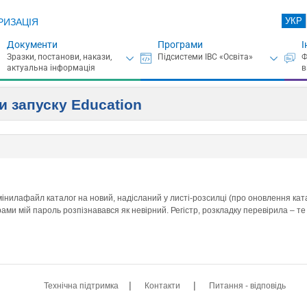
УКР
РИЗАЦІЯ
Документи
Програми
І
и запуску Education
амінилафайл каталог на новий, надісланий у листі-розсилці (про оновлення ката
грами мій пароль розпізнавався як невірний. Регістр, розкладку перевірила –
|
|
Технічна підтримка
Контакти
Питання - відповідь