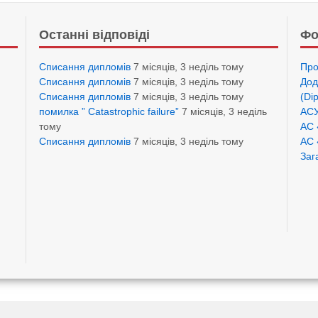
Останні відповіді
Фо
Списання дипломів
7 місяців, 3 неділь тому
Про
Списання дипломів
7 місяців, 3 неділь тому
Дод
Списання дипломів
7 місяців, 3 неділь тому
(Di
помилка ” Catastrophic failure”
7 місяців, 3 неділь
АСУ
тому
АС 
Списання дипломів
7 місяців, 3 неділь тому
АС 
Заг