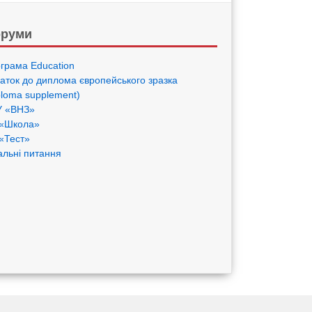
руми
грама Eduсation
аток до диплома європейського зразка
ploma supplement)
 «ВНЗ»
«Школа»
«Тест»
альні питання