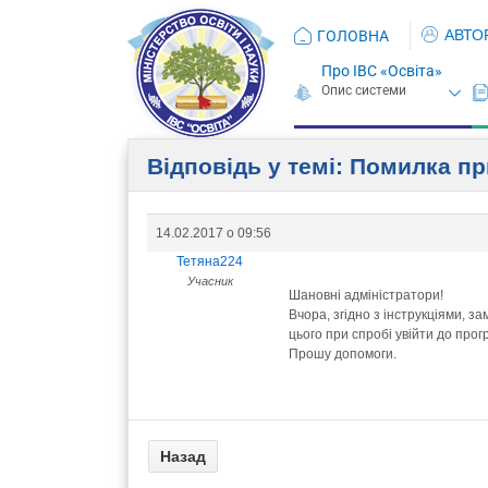
АВТО
ГОЛОВНА
Про ІВС «Освіта»
Відповідь у темі: Помилка пр
14.02.2017 о 09:56
Тетяна224
Учасник
Шановні адміністратори!
Вчора, згідно з інструкціями, з
цього при спробі увійти до про
Прошу допомоги.