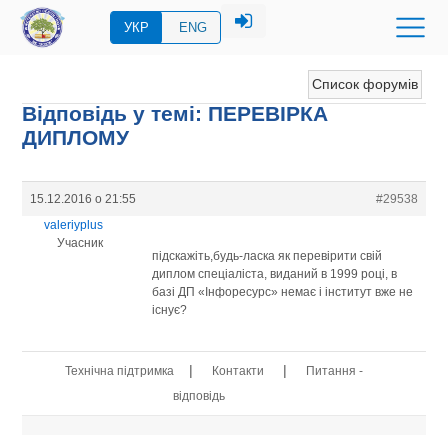
УКР
ENG
Список форумів
Відповідь у темі: ПЕРЕВIРКА
ДИПЛОМУ
15.12.2016 о 21:55
#29538
valeriyplus
Учасник
підскажіть,будь-ласка як перевірити свій
диплом спеціаліста, виданий в 1999 році, в
базі ДП «Інфоресурс» немає і інститут вже не
існує?
|
|
Технічна підтримка
Контакти
Питання -
відповідь