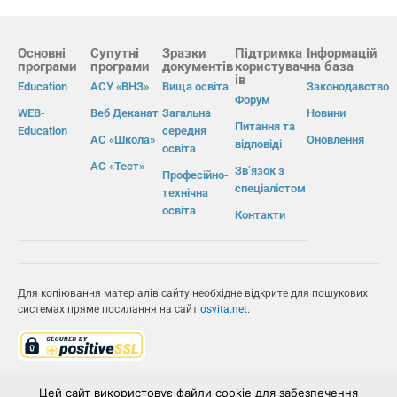
Основні
Супутні
Зразки
Підтримка
Інформацій
програми
програми
документів
користувач
на база
ів
Education
АСУ «ВНЗ»
Вища освіта
Законодавство
Форум
WEB-
Веб Деканат
Загальна
Новини
Питання та
Education
середня
АС «Школа»
Оновлення
відповіді
освіта
АС «Тест»
Зв’язок з
Професійно-
спеціалістом
технічна
освіта
Контакти
Для копіювання матеріалів сайту необхідне відкрите для пошукових
системах пряме посилання на сайт
osvita.net
.
© Інформаційно-виробнича система «Освіта» 2026.
Цей сайт використовує файли cookie для забезпечення