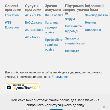
Основні
Супутні
Зразки
Підтримка
Інформацій
програми
програми
документів
користувач
на база
ів
Education
АСУ «ВНЗ»
Вища освіта
Законодавство
Форум
WEB-
Веб Деканат
Загальна
Новини
Питання та
Education
середня
АС «Школа»
Оновлення
відповіді
освіта
АС «Тест»
Зв’язок з
Професійно-
спеціалістом
технічна
освіта
Контакти
Для копіювання матеріалів сайту необхідне відкрите для пошукових
системах пряме посилання на сайт
osvita.net
.
© Інформаційно-виробнича система «Освіта» 2026.
Цей сайт використовує файли cookie для забезпечення
найкращого користувацького досвіду.
ІВС «ОСВІТА»