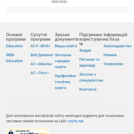
відповідь
Основні
Супутні
Зразки
Підтримка
Інформацій
програми
програми
документів
користувач
на база
ів
Education
АСУ «ВНЗ»
Вища освіта
Законодавство
Форум
WEB-
Веб Деканат
Загальна
Новини
Питання та
Education
середня
АС «Школа»
Оновлення
відповіді
освіта
АС «Тест»
Зв’язок з
Професійно-
спеціалістом
технічна
освіта
Контакти
Для копіювання матеріалів сайту необхідне відкрите для пошукових
системах пряме посилання на сайт
osvita.net
.