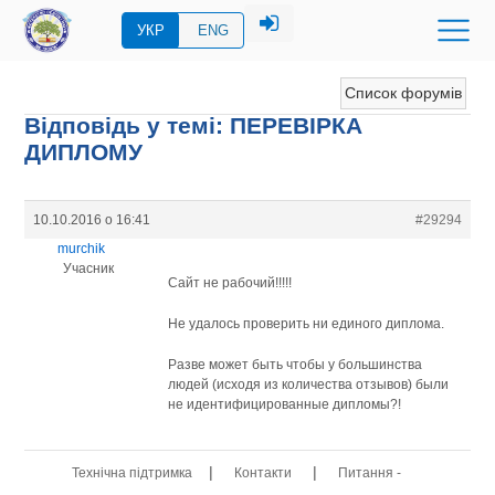
УКР
ENG
Список форумів
Відповідь у темі: ПЕРЕВIРКА
ДИПЛОМУ
10.10.2016 о 16:41
#29294
murchik
Учасник
Сайт не рабочий!!!!!
Не удалось проверить ни единого диплома.
Разве может быть чтобы у большинства
людей (исходя из количества отзывов) были
не идентифицированные дипломы?!
|
|
Технічна підтримка
Контакти
Питання -