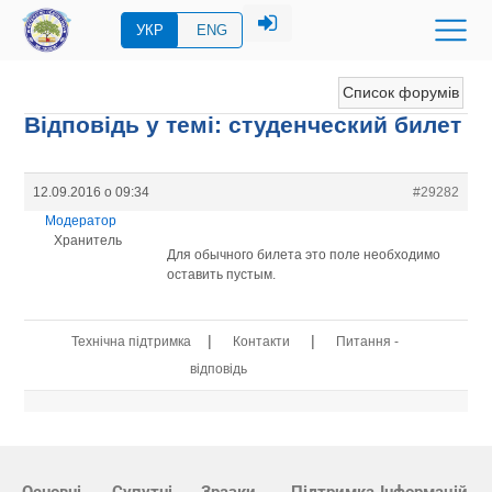
УКР
ENG
Список форумів
Відповідь у темі: студенческий билет
12.09.2016 о 09:34
#29282
Модератор
Хранитель
Для обычного билета это поле необходимо
оставить пустым.
|
|
Технічна підтримка
Контакти
Питання -
відповідь
Основні
Супутні
Зразки
Підтримка
Інформацій