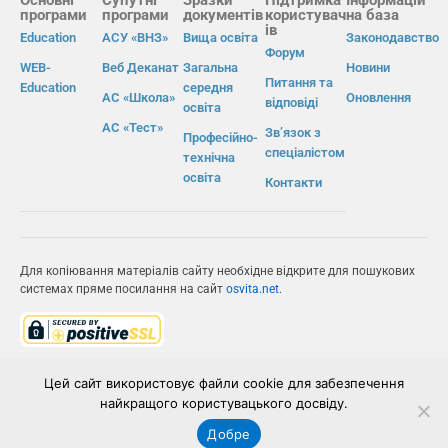
програми
програми
документів
користувач
на база
ів
Education
АСУ «ВНЗ»
Вища освіта
Законодавство
Форум
WEB-
Веб Деканат
Загальна
Новини
Питання та
Education
середня
АС «Школа»
Оновлення
відповіді
освіта
АС «Тест»
Зв’язок з
Професійно-
спеціалістом
технічна
освіта
Контакти
Для копіювання матеріалів сайту необхідне відкрите для пошукових
системах пряме посилання на сайт
osvita.net
.
© Інформаційно-виробнича система «Освіта» 2026.
Цей сайт використовує файли cookie для забезпечення
найкращого користувацького досвіду.
ІВС «ОСВІТА»
Добре