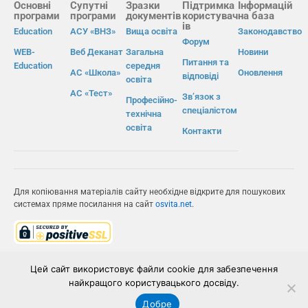
Основні
Супутні
Зразки
Підтримка
Інформацій
програми
програми
документів
користувач
на база
ів
Education
АСУ «ВНЗ»
Вища освіта
Законодавство
Форум
WEB-
Веб Деканат
Загальна
Новини
Питання та
Education
середня
АС «Школа»
Оновлення
відповіді
освіта
АС «Тест»
Зв’язок з
Професійно-
спеціалістом
технічна
освіта
Контакти
Для копіювання матеріалів сайту необхідне відкрите для пошукових
системах пряме посилання на сайт
osvita.net
.
© Інформаційно-виробнича система «Освіта» 2026.
Цей сайт використовує файли cookie для забезпечення
найкращого користувацького досвіду.
ІВС «ОСВІТА»
Добре