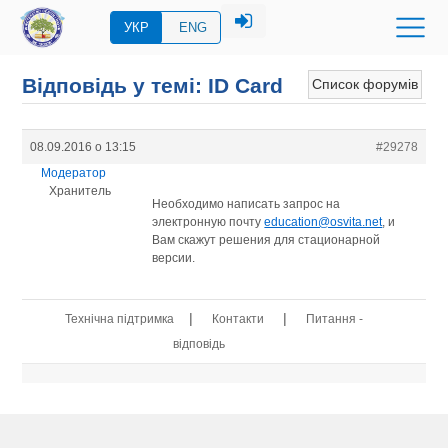
УКР
ENG
Відповідь у темі: ID Card
Список форумів
08.09.2016 о 13:15
#29278
Модератор
Хранитель
Необходимо написать запрос на
электронную почту
education@osvita.net
, и
Вам скажут решения для стационарной
версии.
|
|
Технічна підтримка
Контакти
Питання -
відповідь