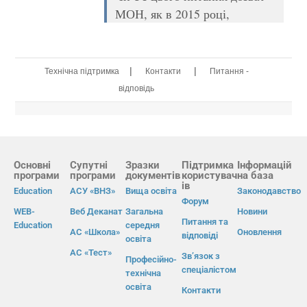
МОН, як в 2015 році,
|
|
Технічна підтримка
Контакти
Питання -
відповідь
Основні
Супутні
Зразки
Підтримка
Інформацій
програми
програми
документів
користувач
на база
ів
Education
АСУ «ВНЗ»
Вища освіта
Законодавство
Форум
WEB-
Веб Деканат
Загальна
Новини
Питання та
Education
середня
АС «Школа»
Оновлення
відповіді
освіта
АС «Тест»
Зв’язок з
Професійно-
спеціалістом
технічна
освіта
Контакти