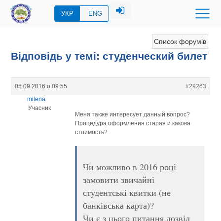
УКР
ENG
Список форумів
Відповідь у темі: студенческий билет
05.09.2016 о 09:55
#29263
milena
Учасник
Меня также интересует данный вопрос?
Процедура оформления старая и какова
стоимость?
Чи можливо в 2016 році
замовити звичайні
студентські квитки (не
банківська карта)?
Чи є з цього питання дозвіл