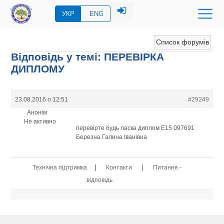
УКР
ENG
Список форумів
Відповідь у темі: ПЕРЕВIРКА
ДИПЛОМУ
23.08.2016 о 12:51
#29249
Анонім
Не активно
перевірте будь ласка диплом Е15 097691
Березна Галина Іванівна
|
|
Технічна підтримка
Контакти
Питання -
відповідь