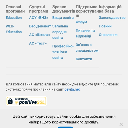
Основні
Супутні
Зразки
Підтримка
Інформацій
програми
програми
документів
користувач
на база
ів
Education
АСУ «ВНЗ»
Вища освіта
Законодавство
Форум
WEB-
Веб Деканат
Загальна
Новини
Питання та
Education
середня
АС «Школа»
Оновлення
відповіді
освіта
АС «Тест»
Зв’язок з
Професійно-
спеціалістом
технічна
освіта
Контакти
Для копіювання матеріалів сайту необхідне відкрите для пошукових
системах пряме посилання на сайт
osvita.net
.
© Інформаційно-виробнича система «Освіта» 2026.
Цей сайт використовує файли cookie для забезпечення
найкращого користувацького досвіду.
ІВС «ОСВІТА»