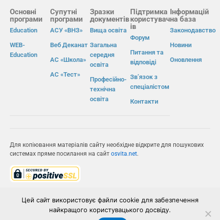
Основні
Супутні
Зразки
Підтримка
Інформацій
програми
програми
документів
користувач
на база
ів
Education
АСУ «ВНЗ»
Вища освіта
Законодавство
Форум
WEB-
Веб Деканат
Загальна
Новини
Питання та
Education
середня
АС «Школа»
Оновлення
відповіді
освіта
АС «Тест»
Зв’язок з
Професійно-
спеціалістом
технічна
освіта
Контакти
Для копіювання матеріалів сайту необхідне відкрите для пошукових
системах пряме посилання на сайт
osvita.net
.
© Інформаційно-виробнича система «Освіта» 2026.
Цей сайт використовує файли cookie для забезпечення
найкращого користувацького досвіду.
ІВС «ОСВІТА»