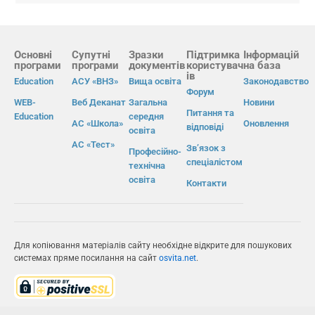
Основні
Супутні
Зразки
Підтримка
Інформацій
програми
програми
документів
користувач
на база
ів
Education
АСУ «ВНЗ»
Вища освіта
Законодавство
Форум
WEB-
Веб Деканат
Загальна
Новини
Питання та
Education
середня
АС «Школа»
Оновлення
відповіді
освіта
АС «Тест»
Зв’язок з
Професійно-
спеціалістом
технічна
освіта
Контакти
Для копіювання матеріалів сайту необхідне відкрите для пошукових
системах пряме посилання на сайт
osvita.net
.