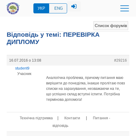
УКР
ENG
Список форумів
Відповідь у темі: ПЕРЕВIРКА
ДИПЛОМУ
16.07.2016 о 13:08
#29216
student9
Учасник
Аналогічна проблема, причому питання маю
вирішити до понеділка, інакше пролітаю повз
списки на зарахування, незважаючи на те,
що успішно склад вступні іспити. Потрібна
термінова допомога!
|
|
Технічна підтримка
Контакти
Питання -
відповідь