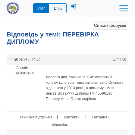
УКР
ENG
Список форумів
Відповідь у темі: ПЕРЕВIРКА
ДИПЛОМУ
11.05.2016 о 20:42
#29135
Анонім
Не активно
Доброго дня, закінчила Житомирський
коледж культури і мистецтв ім. Івана Огієнка з
відзнакою у 2013 році , а диплому в базі
немає, як так??? Диплом ТМ 45596136
Попеску Алла Олександрівна
|
|
Технічна підтримка
Контакти
Питання -
відповідь