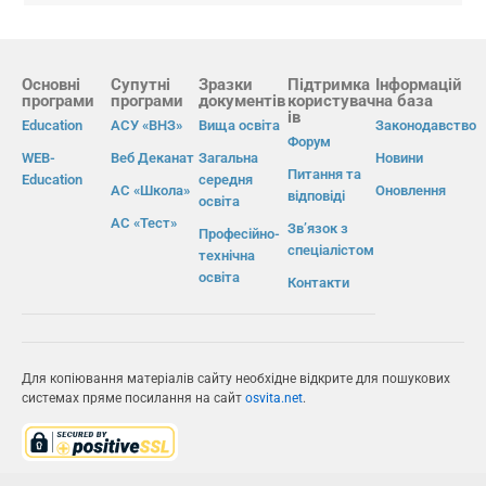
Основні
Супутні
Зразки
Підтримка
Інформацій
програми
програми
документів
користувач
на база
ів
Education
АСУ «ВНЗ»
Вища освіта
Законодавство
Форум
WEB-
Веб Деканат
Загальна
Новини
Питання та
Education
середня
АС «Школа»
Оновлення
відповіді
освіта
АС «Тест»
Зв’язок з
Професійно-
спеціалістом
технічна
освіта
Контакти
Для копіювання матеріалів сайту необхідне відкрите для пошукових
системах пряме посилання на сайт
osvita.net
.