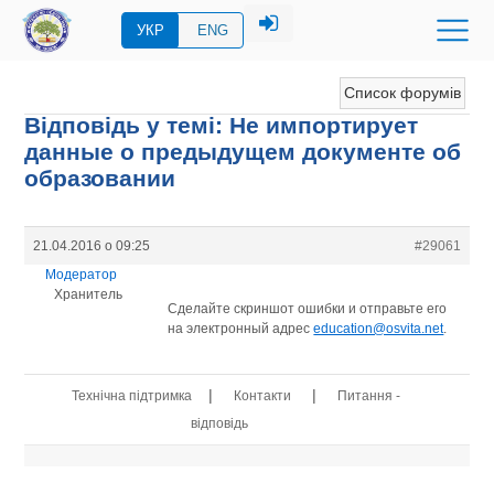
УКР
ENG
Список форумів
Відповідь у темі: Не импортирует
данные о предыдущем документе об
образовании
21.04.2016 о 09:25
#29061
Модератор
Хранитель
Сделайте скриншот ошибки и отправьте его
на электронный адрес
education@osvita.net
.
|
|
Технічна підтримка
Контакти
Питання -
відповідь