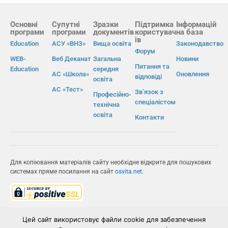
Основні
Супутні
Зразки
Підтримка
Інформацій
програми
програми
документів
користувач
на база
ів
Education
АСУ «ВНЗ»
Вища освіта
Законодавство
Форум
WEB-
Веб Деканат
Загальна
Новини
Питання та
Education
середня
АС «Школа»
Оновлення
відповіді
освіта
АС «Тест»
Зв’язок з
Професійно-
спеціалістом
технічна
освіта
Контакти
Для копіювання матеріалів сайту необхідне відкрите для пошукових
системах пряме посилання на сайт
osvita.net
.
© Інформаційно-виробнича система «Освіта» 2026.
Цей сайт використовує файли cookie для забезпечення