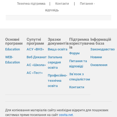
|
|
Технічна підтримка
Контакти
Питання -
відповідь
Основні
Супутні
Зразки
Підтримка
Інформацій
програми
програми
документів
користувач
на база
ів
Education
АСУ «ВНЗ»
Вища освіта
Законодавство
Форум
WEB-
Веб Деканат
Загальна
Новини
Питання та
Education
середня
АС «Школа»
Оновлення
відповіді
освіта
АС «Тест»
Зв’язок з
Професійно-
спеціалістом
технічна
освіта
Контакти
Для копіювання матеріалів сайту необхідне відкрите для пошукових
системах пряме посилання на сайт
osvita.net
.