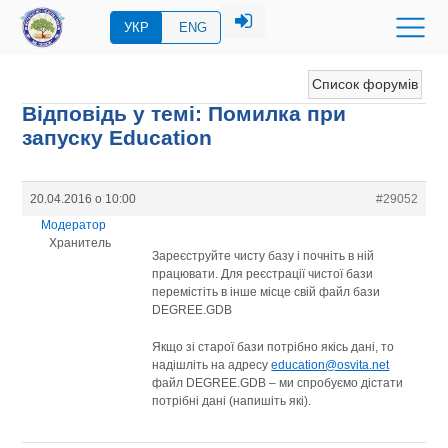
УКР
ENG
Список форумів
Відповідь у темі: Помилка при
запуску Education
20.04.2016 о 10:00
#29052
Модератор
Хранитель
Зареєструйте чисту базу і почніть в ній
працювати. Для реєстрації чистої бази
перемістіть в інше місце свій файл бази
DEGREE.GDB
Якщо зі старої бази потрібно якісь дані, то
надішліть на адресу
education@osvita.net
файл DEGREE.GDB – ми спробуємо дістати
потрібні дані (напишіть які).