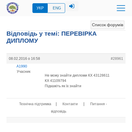
УКР
ENG
Список форумів
Відповідь у темі: ПЕРЕВIРКА
ДИПЛОМУ
08.02.2016 о 16:58
#28961
A1990
Учасник
Не можу знайти дипломи КХ 43128611
КХ 41109794
Підкажіть як їх знайти
|
|
Технічна підтримка
Контакти
Питання -
відповідь