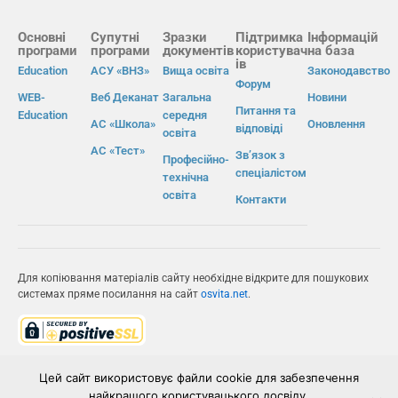
Основні
Супутні
Зразки
Підтримка
Інформацій
програми
програми
документів
користувач
на база
ів
Education
АСУ «ВНЗ»
Вища освіта
Законодавство
Форум
WEB-
Веб Деканат
Загальна
Новини
Питання та
Education
середня
АС «Школа»
Оновлення
відповіді
освіта
АС «Тест»
Зв’язок з
Професійно-
спеціалістом
технічна
освіта
Контакти
Для копіювання матеріалів сайту необхідне відкрите для пошукових
системах пряме посилання на сайт
osvita.net
.
© Інформаційно-виробнича система «Освіта» 2026.
Цей сайт використовує файли cookie для забезпечення
найкращого користувацького досвіду.