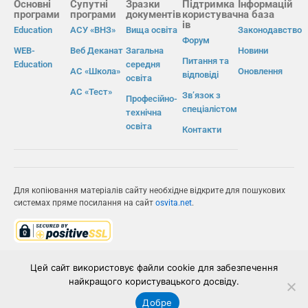
Основні
Супутні
Зразки
Підтримка
Інформацій
програми
програми
документів
користувач
на база
ів
Education
АСУ «ВНЗ»
Вища освіта
Законодавство
Форум
WEB-
Веб Деканат
Загальна
Новини
Питання та
Education
середня
АС «Школа»
Оновлення
відповіді
освіта
АС «Тест»
Зв’язок з
Професійно-
спеціалістом
технічна
освіта
Контакти
Для копіювання матеріалів сайту необхідне відкрите для пошукових
системах пряме посилання на сайт
osvita.net
.
© Інформаційно-виробнича система «Освіта» 2026.
Цей сайт використовує файли cookie для забезпечення
найкращого користувацького досвіду.
ІВС «ОСВІТА»
Добре