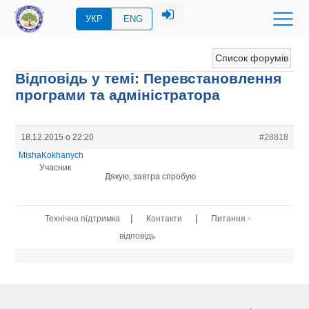
УКР
ENG
Список форумів
Відповідь у темі: Перевстановлення
програми та адміністратора
18.12.2015 о 22:20
#28818
MishaKokhanych
Учасник
Дякую, завтра спробую
|
|
Технічна підтримка
Контакти
Питання -
відповідь