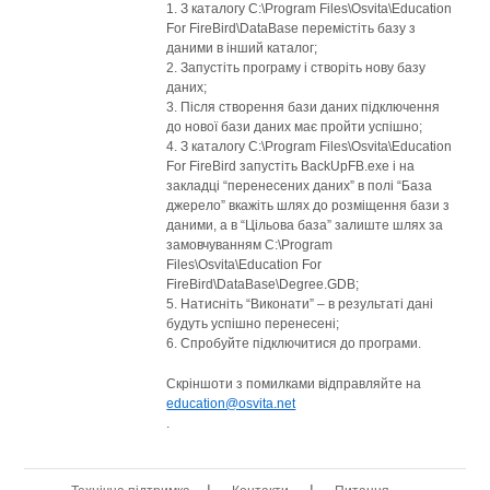
1. З каталогу C:\Program Files\Osvita\Education
For FireBird\DataBase перемістіть базу з
даними в інший каталог;
2. Запустіть програму і створіть нову базу
даних;
3. Після створення бази даних підключення
до нової бази даних має пройти успішно;
4. З каталогу C:\Program Files\Osvita\Education
For FireBird запустіть BackUpFB.exe і на
закладці “перенесених даних” в полі “База
джерело” вкажіть шлях до розміщення бази з
даними, а в “Цільова база” залиште шлях за
замовчуванням C:\Program
Files\Osvita\Education For
FireBird\DataBase\Degree.GDB;
5. Натисніть “Виконати” – в результаті дані
будуть успішно перенесені;
6. Спробуйте підключитися до програми.
Скріншоти з помилками відправляйте на
education@osvita.net
.
|
|