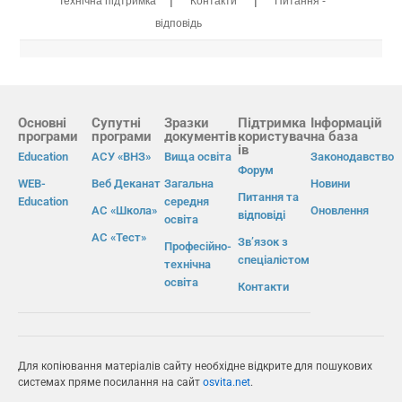
Технічна підтримка
Контакти
Питання -
відповідь
Основні
Супутні
Зразки
Підтримка
Інформацій
програми
програми
документів
користувач
на база
ів
Education
АСУ «ВНЗ»
Вища освіта
Законодавство
Форум
WEB-
Веб Деканат
Загальна
Новини
Питання та
Education
середня
АС «Школа»
Оновлення
відповіді
освіта
АС «Тест»
Зв’язок з
Професійно-
спеціалістом
технічна
освіта
Контакти
Для копіювання матеріалів сайту необхідне відкрите для пошукових
системах пряме посилання на сайт
osvita.net
.