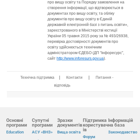
про вищу освіту та Порядку замовлення на
створення інформації, що відтворюється в
документах про вищу освіту, та обліку
документів про вищу освіту в Єдиній
державній електронній базі з питань освіти»,
зареєстрованого в Міністерстві юстиції
України 05 травня 2015 року за № 493/26938,
перевірка достовірності документів про
освіту здійснюється технічним
адміністратором ЄДЕБО (ДП “Інфоресурс”,
сайт
http://www.inforesurs.gov.ua
).
|
|
Технічна підтримка
Контакти
Питання -
відповідь
Основні
Супутні
Зразки
Підтримка
Інформацій
програми
програми
документів
користувач
на база
ів
Education
АСУ «ВНЗ»
Вища освіта
Законодавство
Форум