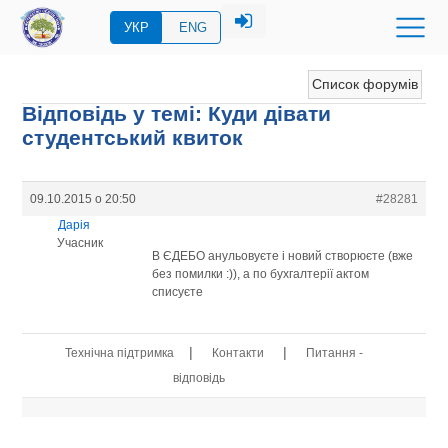
УКР
ENG
Список форумів
Відповідь у темі: Куди дівати
студентський квиток
09.10.2015 о 20:50
#28281
Дарія
Учасник
В ЄДЕБО анульовуєте і новий створюєте (вже
без помилки :)), а по бухгалтерії актом
списуєте
|
|
Технічна підтримка
Контакти
Питання -
відповідь