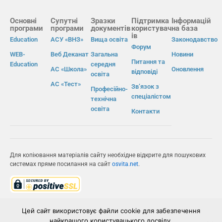
Основні
Супутні
Зразки
Підтримка
Інформацій
програми
програми
документів
користувач
на база
ів
Education
АСУ «ВНЗ»
Вища освіта
Законодавство
Форум
WEB-
Веб Деканат
Загальна
Новини
Питання та
Education
середня
АС «Школа»
Оновлення
відповіді
освіта
АС «Тест»
Зв’язок з
Професійно-
спеціалістом
технічна
освіта
Контакти
Для копіювання матеріалів сайту необхідне відкрите для пошукових
системах пряме посилання на сайт
osvita.net
.
© Інформаційно-виробнича система «Освіта» 2026.
Цей сайт використовує файли cookie для забезпечення
найкращого користувацького досвіду.