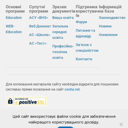
Основні
Супутні
Зразки
Підтримка
Інформацій
програми
програми
документів
користувач
на база
ів
Education
АСУ «ВНЗ»
Вища освіта
Законодавство
Форум
WEB-
Веб Деканат
Загальна
Новини
Питання та
Education
середня
АС «Школа»
Оновлення
відповіді
освіта
АС «Тест»
Зв’язок з
Професійно-
спеціалістом
технічна
освіта
Контакти
Для копіювання матеріалів сайту необхідне відкрите для пошукових
системах пряме посилання на сайт
osvita.net
.
© Інформаційно-виробнича система «Освіта» 2026.
Цей сайт використовує файли cookie для забезпечення
найкращого користувацького досвіду.
ІВС «ОСВІТА»