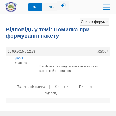
УКР
ENG
Список форумів
Відповідь у темі: Помилка при
формуванні пакету
25.09.2015 о 12:23
#28097
Дарія
Учасник
Danila все так. подписываете все синей
карточкой оператора
|
|
Технічна підтримка
Контакти
Питання -
відповідь