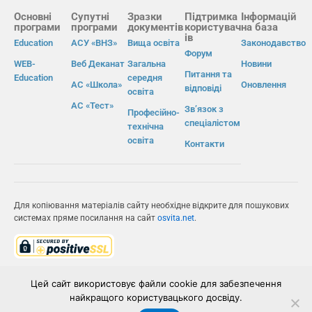
Основні
Супутні
Зразки
Підтримка
Інформацій
програми
програми
документів
користувач
на база
ів
Education
АСУ «ВНЗ»
Вища освіта
Законодавство
Форум
WEB-
Веб Деканат
Загальна
Новини
Питання та
Education
середня
АС «Школа»
Оновлення
відповіді
освіта
АС «Тест»
Зв’язок з
Професійно-
спеціалістом
технічна
освіта
Контакти
Для копіювання матеріалів сайту необхідне відкрите для пошукових
системах пряме посилання на сайт
osvita.net
.
© Інформаційно-виробнича система «Освіта» 2026.
Цей сайт використовує файли cookie для забезпечення
найкращого користувацького досвіду.
ІВС «ОСВІТА»