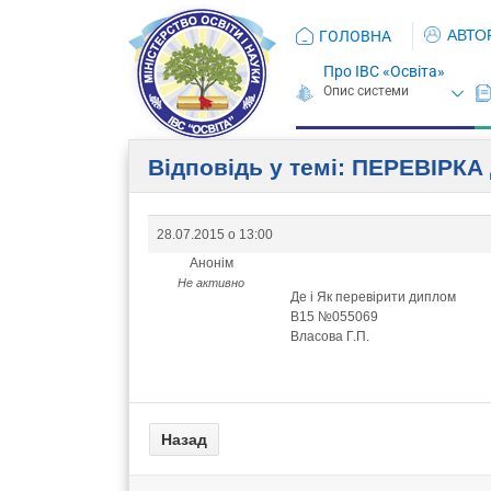
АВТО
ГОЛОВНА
Про ІВС «Освіта»
Відповідь у темі: ПЕРЕВIРК
28.07.2015 о 13:00
Анонім
Не активно
Де і Як перевірити диплом
В15 №055069
Власова Г.П.