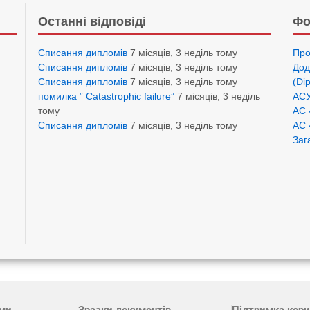
Останні відповіді
Фо
Списання дипломів
7 місяців, 3 неділь тому
Про
Списання дипломів
7 місяців, 3 неділь тому
Дод
Списання дипломів
7 місяців, 3 неділь тому
(Di
помилка ” Catastrophic failure”
7 місяців, 3 неділь
АСУ
тому
АС 
Списання дипломів
7 місяців, 3 неділь тому
АС 
Заг
ами
Зразки документів
Підтримка кори