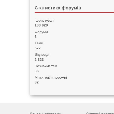
Статистика форумів
Користувачі
103 620
Форуми
6
Теми
577
Відповіді
2 323
Позначки тем
36
Мітки теми порожні
82
Основні програми
Супутні прогр