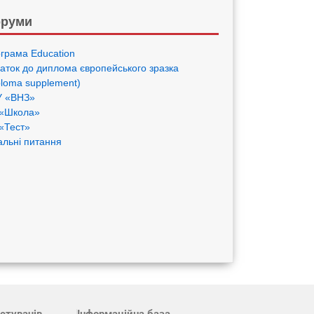
руми
грама Eduсation
аток до диплома європейського зразка
ploma supplement)
 «ВНЗ»
«Школа»
«Тест»
альні питання
стувачів
Інформаційна база