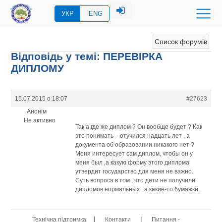
УКР
ENG
Список форумів
Відповідь у темі: ПЕРЕВIРКА
ДИПЛОМУ
15.07.2015 о 18:07
#27623
Анонім
Не активно
Так а где же диплом ? Он вообще будет ? Как
это понимать – отучился надцать лет , а
документа об образовании никакого нет ?
Меня интересует сам диплом, чтобы он у
меня был ,а какую форму этого диплома
утвердит государство для меня не важно.
Суть вопроса в том , что дети не получили
дипломов нормальных , а какие-то бумажки.
|
|
Технічна підтримка
Контакти
Питання -