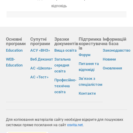
відповідь
Основні
Супутні
Зразки
Підтримка
Інформацій
програми
програми
документів
користувач
на база
ів
Education
АСУ «ВНЗ»
Вища освіта
Законодавство
Форум
WEB-
Веб Деканат
Загальна
Новини
Питання та
Education
середня
АС «Школа»
Оновлення
відповіді
освіта
АС «Тест»
Зв’язок з
Професійно-
спеціалістом
технічна
освіта
Контакти
Для копіювання матеріалів сайту необхідне відкрите для пошукових
системах пряме посилання на сайт
osvita.net
.