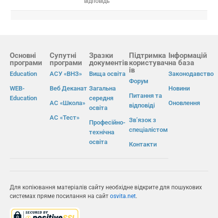
відповідь
Основні
Супутні
Зразки
Підтримка
Інформацій
програми
програми
документів
користувач
на база
ів
Education
АСУ «ВНЗ»
Вища освіта
Законодавство
Форум
WEB-
Веб Деканат
Загальна
Новини
Питання та
Education
середня
АС «Школа»
Оновлення
відповіді
освіта
АС «Тест»
Зв’язок з
Професійно-
спеціалістом
технічна
освіта
Контакти
Для копіювання матеріалів сайту необхідне відкрите для пошукових
системах пряме посилання на сайт
osvita.net
.