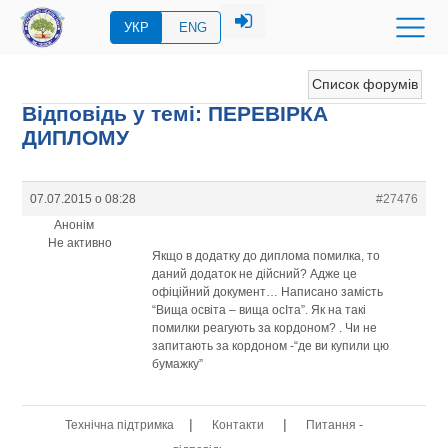
УКР
ENG
Список форумів
Відповідь у темі: ПЕРЕВIРКА
ДИПЛОМУ
07.07.2015 о 08:28
#27476
Анонім
Не активно
Якщо в додатку до диплома помилка, то
даний додаток не дійсний? Адже це
офіційний документ… Написано замість
“Вища освіта – вища осІта”. Як на такі
помилки реагують за кордоном? . Чи не
запитають за кордоном -“де ви купили цю
бумажку”
|
|
Технічна підтримка
Контакти
Питання -