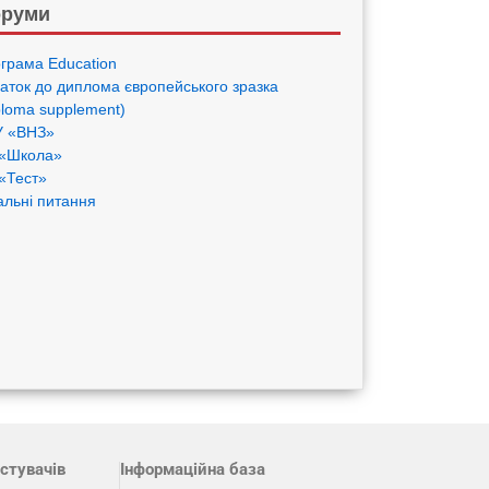
руми
грама Eduсation
аток до диплома європейського зразка
ploma supplement)
 «ВНЗ»
«Школа»
«Тест»
альні питання
стувачів
Інформаційна база