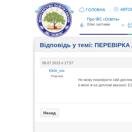
АВТО
ГОЛОВНА
Про ІВС «Освіта»
Відповідь у темі: ПЕРЕВIРК
06.07.2015 о 17:57
Юлія_xxx
Учасник
Не можу перевірити свій диплом,
в мене ж на дипломі вказано: Е