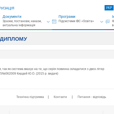
УКР
РИЗАЦІЯ
Документи
Програми
І
А ДИПЛОМУ
 так як система вказує на те, що серія повинна складатися з двох літер
15№062009 Кирдей Ю.О. (2015 р. видачі)
|
|
Технічна підтримка
Контакти
Питання - відповідь