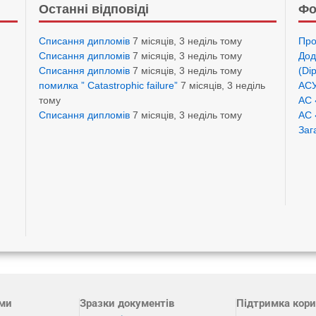
Останні відповіді
Фо
Списання дипломів
7 місяців, 3 неділь тому
Про
Списання дипломів
7 місяців, 3 неділь тому
Дод
Списання дипломів
7 місяців, 3 неділь тому
(Di
помилка ” Catastrophic failure”
7 місяців, 3 неділь
АСУ
тому
АС 
Списання дипломів
7 місяців, 3 неділь тому
АС 
Заг
ами
Зразки документів
Підтримка кори